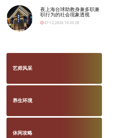
夜上海台球助教身兼多职兼
职行为的社会现象透视
07-12,2026 10:33:28
艺师风采
养生环境
休闲攻略