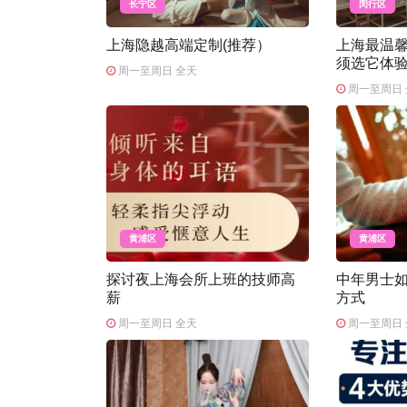
长宁区
闵行区
上海隐越高端定制(推荐）
上海最温馨
须选它体
周一至周日 全天
周一至周日 
黄浦区
黄浦区
探讨夜上海会所上班的技师高
中年男士
薪
方式
周一至周日 全天
周一至周日 