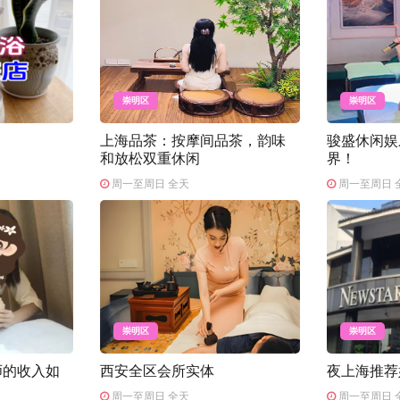
崇明区
崇明区
上海品茶：按摩间品茶，韵味
骏盛休闲娱
和放松双重休闲
界！
周一至周日 全天
周一至周日 
崇明区
崇明区
师的收入如
西安全区会所实体
夜上海推荐
周一至周日 全天
周一至周日 