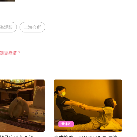
海观影
上海会所
么选更靠谱？
黄浦区