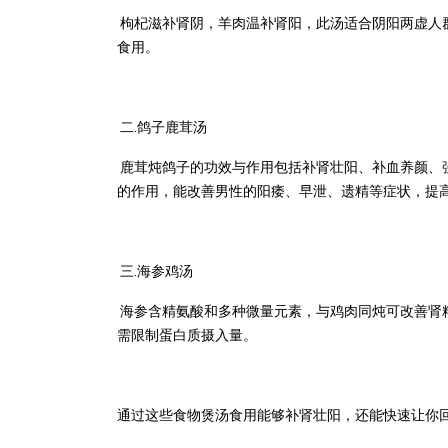
枸杞滋补肾阴，羊肉温补肾阳，此汤适合阴阳两虚人
食用。
二
.
鸽子鹿茸汤
鹿茸炖鸽子的功效与作用包括补肾壮阳、补血养颜、
的作用，能改善男性的阳痿、早泄、遗精等症状，提
三
.
海参鸡汤
海参含精氨酸和多种微量元素，与鸡肉同炖可改善肾
需限制蛋白质摄入量。
通过这些食物煲汤食用能够补肾壮阳，还能快速让你