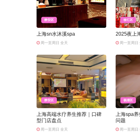
静安区
徐汇区
上海sn水沐溪spa
2025夜
周一至周日 全天
周一至周日 
静安区
杨浦区
上海高端水疗养生推荐｜口碑
上海spa
型门店盘点
问题
周一至周日 全天
周一至周日 