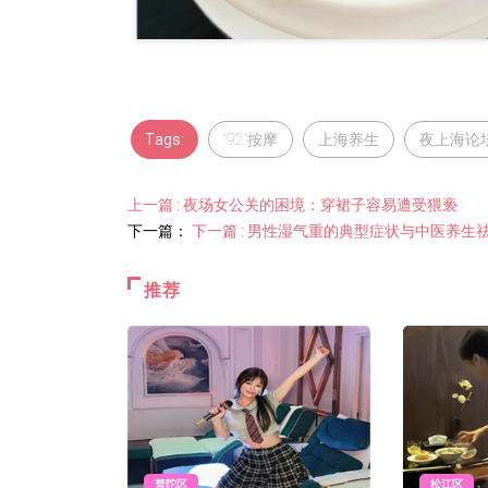
Tags:
“92”按摩
上海养生
夜上海论
上一篇 : 夜场女公关的困境：穿裙子容易遭受猥亵
下一篇：
下一篇 : 男性湿气重的典型症状与中医养生
推荐
普陀区
松江区