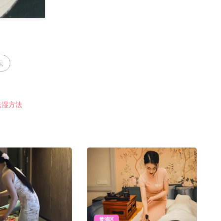
坛
祛湿方法
黄浦区