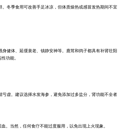
群。冬季食用可改善手足冰凉，但体质燥热或感冒发热期间不宜
强身健体、延缓衰老、镇静安神等。鹿茸和鸽子都具有补肾壮阳
高性功能。
精亏虚。建议选择水发海参，避免添加过多盐分，肾功能不全者
回血。当然，任何食疗不能过度服用，以免出现上火现象。