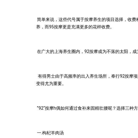
简单来说，这些代号属于按摩养生的项目选择，收费
养，而
95
按摩更是充满更多的花样收费。
在广大的上海养生圈内，
92
按摩成为不落的太阳，成
有得男士由于高频率的出入养生场所，奉行
92
按摩项
变得尤为重要。
”
92
“按摩
h
偶如何通过食补来固精壮腰呢？选择三种方
一
.
枸杞羊肉汤