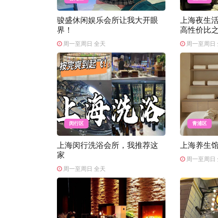
骏盛休闲娱乐会所让我大开眼
上海夜生
界！
高性价比
周一至周日 全天
周一至周日 
闵行区
青浦区
上海闵行洗浴会所，我推荐这
上海养生
家
周一至周日 
周一至周日 全天